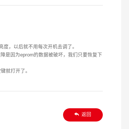
的亮度，以后就不用每次开机去调了。
的故障是因为eprom的数据被破坏，我们只要恢复下
按键就打开了。
返回