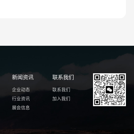
新闻资讯
联系我们
企业动态
联系我们
行业资讯
加入我们
展会信息