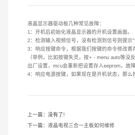
液晶显示器驱动板几种常见故障：
1：开机后初始化液晶显示器的开机设置画面。
2：检测输入视频信号，没有检测到信号则提示"
3：响应按键命令，根据我们按键的命令修改寄存
（举例，比如按键失灵，按+ - menu aut
出厂设置，mcu会重新把设置存入eeprom，
4：响应电源按键，如果现在是开机状态，那么
上一篇：
没有了!
下一篇：
液晶电视三合一主板如何维修