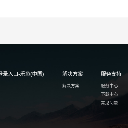
录入口-乐鱼(中国)
解决方案
服务支持
解决方案
服务中心
下载中心
常见问题